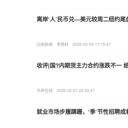
离岸‘人’民币兑—美元较周二纽约尾
闪电新闻
李艳秋
2026-02-09 11:15:47
收评|国?内期货主力合约涨跌不一 
华声在线
2026-02-01 22:49:47
就业市场步履蹒跚，‘季’节性招聘成