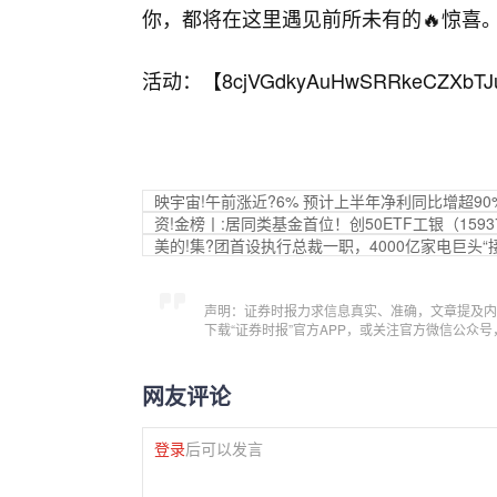
你，都将在这里遇见前所未有的🔥惊喜
活动：【
8cjVGdkyAuHwSRRkeCZXbTJ
映宇宙!午前涨近?6% 预计上半年净利同比增超90
资!金榜丨:居同类基金首位！创50ETF工银（15937
美的!集?团首设执行总裁一职，4000亿家电巨头“
声明：证券时报力求信息真实、准确，文章提及内
下载“证券时报”官方APP，或关注官方微信公众
网友评论
登录
后可以发言