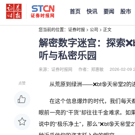
首页
快讯
要闻
股市
您当前的位置：
证券时报
>
公司
>
正文
解密数字迷宫：探索❌b
听与私密乐园
来源：证券时报网
作者：郑惠敏
2026-02-09 
从荒原到绿洲——❌bt🔞天㊙️堂2
点赞
在这个信息爆炸的时代，我们每天
眼前一亮的“干货”却往往千金难求。如
说中的“极乐净土”，那么“❌bt🔞天㊙